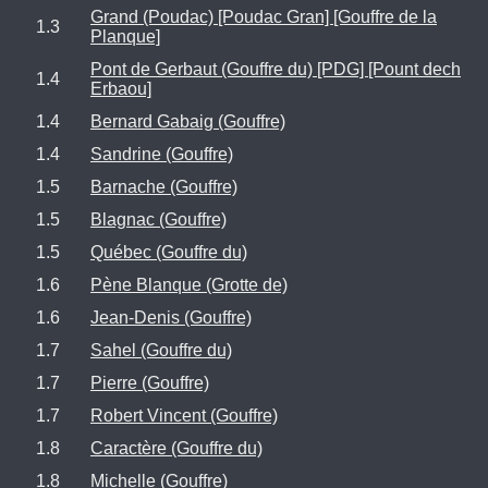
Grand (Poudac) [Poudac Gran] [Gouffre de la
1.3
Planque]
Pont de Gerbaut (Gouffre du) [PDG] [Pount dech
1.4
Erbaou]
1.4
Bernard Gabaig (Gouffre)
1.4
Sandrine (Gouffre)
1.5
Barnache (Gouffre)
1.5
Blagnac (Gouffre)
1.5
Québec (Gouffre du)
1.6
Pène Blanque (Grotte de)
1.6
Jean-Denis (Gouffre)
1.7
Sahel (Gouffre du)
1.7
Pierre (Gouffre)
1.7
Robert Vincent (Gouffre)
1.8
Caractère (Gouffre du)
1.8
Michelle (Gouffre)