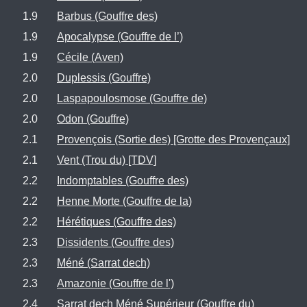
1.9
Barbus (Gouffre des)
1.9
Apocalypse (Gouffre de l’)
1.9
Cécile (Aven)
2.0
Duplessis (Gouffre)
2.0
Laspapoulosmose (Gouffre de)
2.0
Odon (Gouffre)
2.1
Provençois (Sortie des) [Grotte des Provençaux]
2.1
Vent (Trou du) [TDV]
2.2
Indomptables (Gouffre des)
2.2
Henne Morte (Gouffre de la)
2.2
Hérétiques (Gouffre des)
2.3
Dissidents (Gouffre des)
2.3
Méné (Sarrat dech)
2.3
Amazonie (Gouffre de l')
2.4
Sarrat dech Méné Supérieur (Gouffre du)