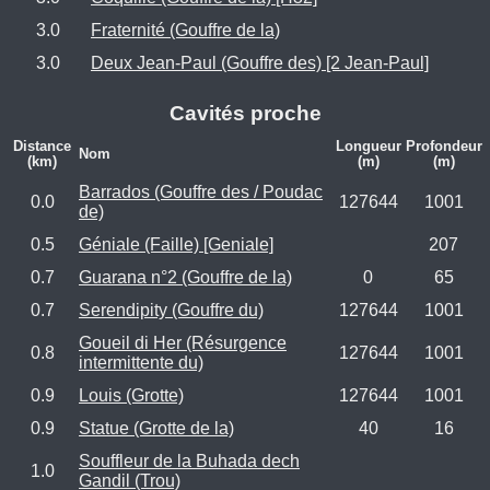
3.0
Fraternité (Gouffre de la)
3.0
Deux Jean-Paul (Gouffre des) [2 Jean-Paul]
Cavités proche
Distance
Longueur
Profondeur
Nom
(km)
(m)
(m)
Barrados (Gouffre des / Poudac
0.0
127644
1001
de)
0.5
Géniale (Faille) [Geniale]
207
0.7
Guarana n°2 (Gouffre de la)
0
65
0.7
Serendipity (Gouffre du)
127644
1001
Goueil di Her (Résurgence
0.8
127644
1001
intermittente du)
0.9
Louis (Grotte)
127644
1001
0.9
Statue (Grotte de la)
40
16
Souffleur de la Buhada dech
1.0
Gandil (Trou)