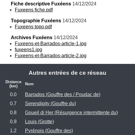
Fiche descriptive Fuxéens
 14/12/2024
Fuxeens fiche.pdf
Topographie Fuxéens
 14/12/2024
Fuxeens topo.pdf
Archives Fuxéens
 14/12/2024
Fuxeens-et-Barrados-article-1.jpg
fuxeens1.jpg
Fuxeens-et-Barrados-article-2.jpg
Autres entrées de ce réseau
Distance
Nom
(km)
0.0
Barrados (Gouffre des / Poudac de)
0.7
Serendipity (Gouffre du)
0.8
Goueil di Her (Résurgence intermittente du)
0.9
Louis (Grotte)
1.2
Pyrénois (Gouffre des)