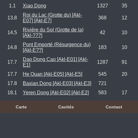
1.1
Xiao Dong
1327
35
Roi du Lac (Grotte du) [Akl-
13.8
368
12
E07] [Akl-E7]
Rivière du Sol (Grotte de la)
14.5
42
10
[Akl-???]
Pont Emporté (Résurgence du)
14.8
183
10
[Akl-E??]
Dao Dong Cao [Akl-E01] [Akl-
17.7
1287
91
E1]
17.7
He Quan [Akl-E05] [Akl-E5]
545
20
17.8
Baxian Dong [Akl-E03] [Akl-E3]
721
18.1
Yeren Dong [Akl-E02] [Akl-E2]
583
17
Carte
Cavités
Contact