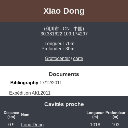
Xiao Dong
(利川市 - CN - 中国)
30.381622,109.174297
Longueur
70m
Profondeur
30m
Grottocenter
/
carte
Documents
Bibliography
 17/12/2011
Expédition AKL2011
Cavités proche
Distance
Longueur
Profondeur
Nom
(km)
(m)
(m)
0.9
Long Dong
1018
103