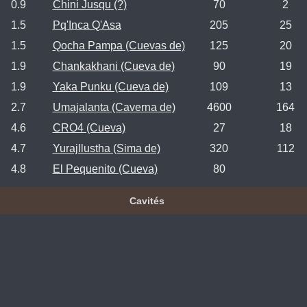
0.9
Chini Jusqu (?)
70
2
1.5
Pq'Inca Q'Asa
205
25
1.5
Qocha Pampa (Cuevas de)
125
20
1.9
Chankakhani (Cueva de)
90
19
1.9
Yaka Punku (Cueva de)
109
13
2.7
Umajalanta (Caverna de)
4600
164
4.6
CRO4 (Cueva)
27
18
4.7
Yurajllustha (Sima de)
320
112
4.8
El Pequenito (Cueva)
80
Cavités