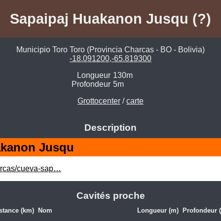
Sapaipaj Huakanon Jusqu (?)
Municipio Toro Toro (Provincia Charcas - BO - Bolivia)
-18.091200,-65.819300
Longueur
130m
Profondeur
5m
Grottocenter
/
carte
Description
akanon Jusqu
harcas/cueva-sap…
Cavités proche
stance (km)
Nom
Longueur (m)
Profondeur 