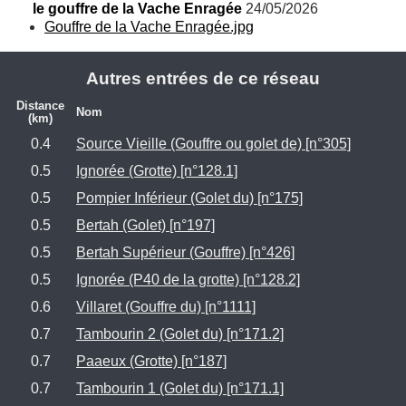
le gouffre de la Vache Enragée
 24/05/2026
Gouffre de la Vache Enragée.jpg
Autres entrées de ce réseau
Distance
Nom
(km)
0.4
Source Vieille (Gouffre ou golet de) [n°305]
0.5
Ignorée (Grotte) [n°128.1]
0.5
Pompier Inférieur (Golet du) [n°175]
0.5
Bertah (Golet) [n°197]
0.5
Bertah Supérieur (Gouffre) [n°426]
0.5
Ignorée (P40 de la grotte) [n°128.2]
0.6
Villaret (Gouffre du) [n°1111]
0.7
Tambourin 2 (Golet du) [n°171.2]
0.7
Paaeux (Grotte) [n°187]
0.7
Tambourin 1 (Golet du) [n°171.1]