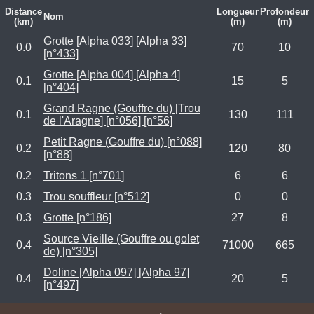
Distance
Longueur
Profondeur
Nom
(km)
(m)
(m)
Grotte [Alpha 033] [Alpha 33]
0.0
70
10
[n°433]
Grotte [Alpha 004] [Alpha 4]
0.1
15
5
[n°404]
Grand Ragne (Gouffre du) [Trou
0.1
130
111
de l'Aragne] [n°056] [n°56]
Petit Ragne (Gouffre du) [n°088]
0.2
120
80
[n°88]
0.2
Tritons 1 [n°701]
6
6
0.3
Trou souffleur [n°512]
0
0
0.3
Grotte [n°186]
27
8
Source Vieille (Gouffre ou golet
0.4
71000
665
de) [n°305]
Doline [Alpha 097] [Alpha 97]
0.4
20
5
[n°497]