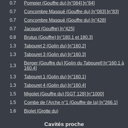
0.7
Pompier (Gouffre du) [n°084] [n°84]
0.7
Concombre Masqué (Gouffre du) [n°083] [n°83]
0.7
Concombre Masqué (Gouffre du) [n°428]
0.7
Jacquot (Gouffre) [n°425]
0.8
Brutus (Gouffre) [n°180.1 et 180.3]
1.3
Tabouret 2 (Golin du) [n°160.2]
1.3
Tabouret 3 (Golin du) [n°160.3]
Berger (Gouffre du) [Golin du Tabouret] [n°160.1 à
1.3
160.4]
1.3
Tabouret 1 (Golin du) [n°160.1]
1.3
Tabouret 4 (Golin du) [n°160.4]
1.5
Migolet (Gouffre du) [SGT 128] [n°1000]
1.5
Combe de l'Arche n°1 (Gouffre de la) [n°266.1]
1.6
Biolet (Grotte du)
Cavités proche