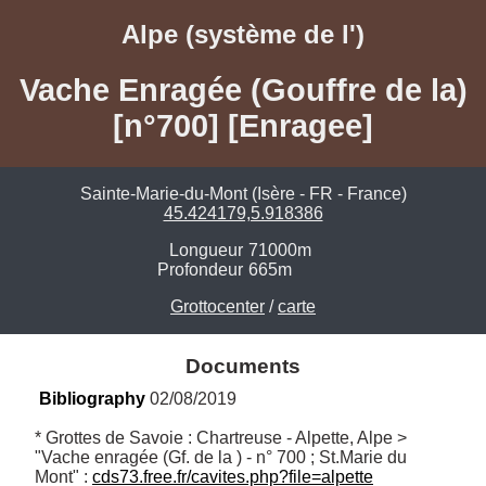
Alpe (système de l')
Vache Enragée (Gouffre de la)
[n°700] [Enragee]
Sainte-Marie-du-Mont (Isère - FR - France)
45.424179,5.918386
Longueur
71000m
Profondeur
665m
Grottocenter
/
carte
Documents
Bibliography
 02/08/2019
* Grottes de Savoie : Chartreuse - Alpette, Alpe > 
"Vache enragée (Gf. de la ) - n° 700 ; St.Marie du 
Mont" : 
cds73.free.fr/cavites.php?file=alpette