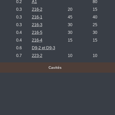
0.2
A1
80
0.3
216-2
20
15
0.3
216-1
45
40
0.3
216-3
30
25
0.4
216-5
30
30
0.4
216-4
15
15
0.6
D9-2 et D9-3
0.7
223-2
10
10
Cavités