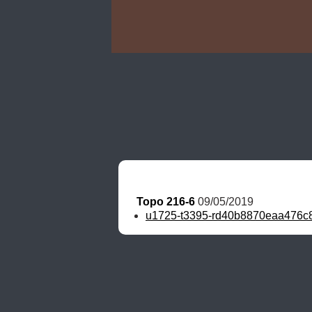
Topo 216-6
 09/05/2019
u1725-t3395-rd40b8870eaa476c8