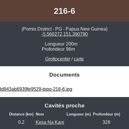
216-6
(Pomio District - PG - Papua New Guinea)
-5.560272,151.390790
Longueur
200m
Profondeur
96m
Grottocenter
/
carte
Documents
d943ab6939fe9529-topo-216-6.jpg
Cavités proche
Distance (km)
Nom
Longueur (m)
Profondeur (m)
0.2
Kesa Na Kani
328