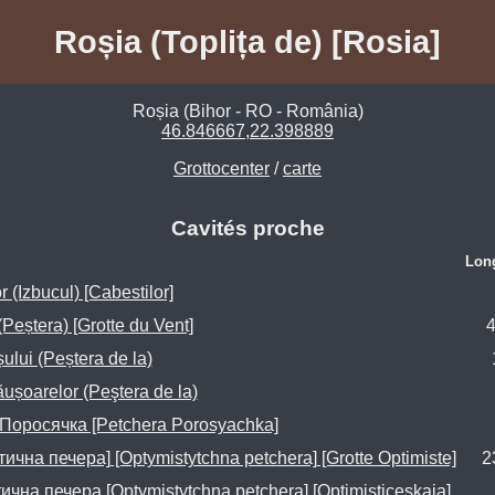
Roșia (Toplița de) [Rosia]
Roșia (Bihor - RO - România)
46.846667,22.398889
Grottocenter
/
carte
Cavités proche
Lon
r (Izbucul) [Cabestilor]
(Peștera) [Grotte du Vent]
ului (Peștera de la)
ăușoarelor (Peştera de la)
оросячка [Petchera Porosyachka]
ична печера] [Optymistytchna petchera] [Grotte Optimiste]
2
ична печера [Optymistytchna petchera] [Optimisticeskaja]