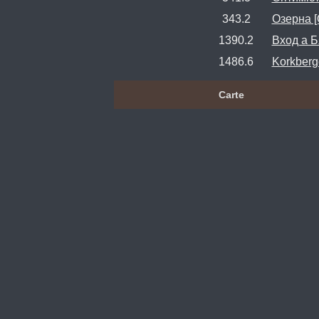
343.2
Озерна [O
1390.2
Bход а Б
1486.6
Korkberg
Carte