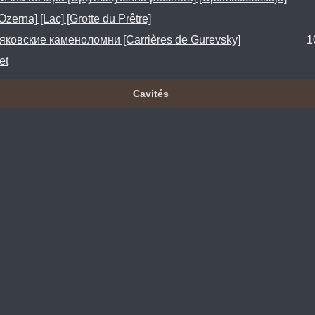
zerna] [Lac] [Grotte du Prêtre]
яковские каменоломни [Carrières de Gurevsky]
1
et
Cavités