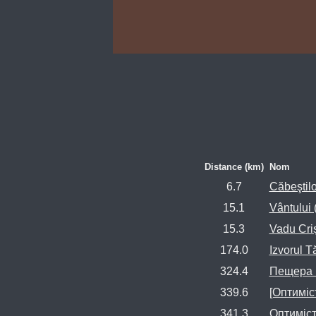
Distance (km)
Nom
6.7
Căbeştilo
15.1
Vântului 
15.3
Vadu Criș
174.0
Izvorul T
324.4
Пещера П
339.6
[Оптиміст
341.3
Оптиміст