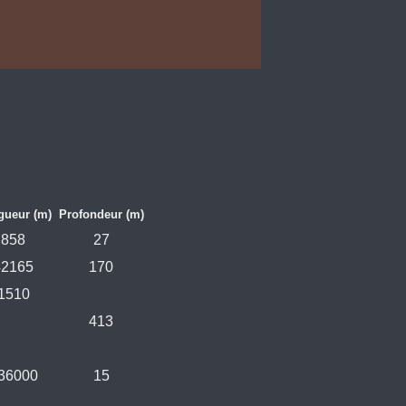
gueur (m)
Profondeur (m)
858
27
42165
170
1510
413
36000
15