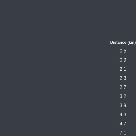
Distance (km)
0.5
0.9
2.1
2.3
2.7
3.2
3.9
4.3
4.7
7.1