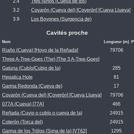
2.4
Tres Niños (Cueva de los)
3.2
Covarón (Cueva del) [Coverón] [Cueva Llueva]
3.9
Los Boyones (Surgencia de)
Cavités proche
Nom
Longueur (m)
P
Riaño (Cueva) [Hoyo de la Reñada]
79706
Three A-Tree-Goes (The) [The 3 A-Tree-Goes]
Gatuna (Cubío/Cubio de la)
285
Hepatica Hole
81
Garma Redonda (Cueva de)
17
Covarón (Cueva del) [Coverón] [Cueva Llueva]
79706
077A (Cueva) [77A]
466
Reñada (Cuvio o cubío o cueva de la)
24915
Coterón (Torca del)
24915
Garma de los Trillos (Sima de la) [VT62]
1295