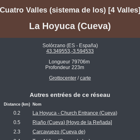
Cuatro Valles (sistema de los) [4 Valles
La Hoyuca (Cueva)
Solórzano (ES - España)
43.349553,-3.594533
Longueur
79706m
Profondeur
223m
Grottocenter
/
carte
Autres entrées de ce réseau
Distance (km)
Nom
0.2
La Hoyuca - Church Entrance (Cueva)
0.5
Riaño (Cueva) [Hoyo de la Reñada]
2.3
Carcavuezo (Cueva de)