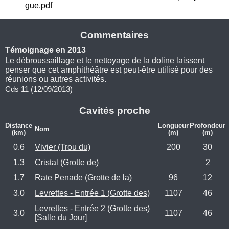
gue.pdf
Commentaires
Témoignage en 2013
Le débroussaillage et le nettoyage de la doline laissent
penser que cet amphithéâtre est peut-être utilisé pour des
réunions ou autres activités.
Cds 11 (12/09/2013)
Cavités proche
Distance
Longueur
Profondeur
Nom
(km)
(m)
(m)
0.6
Vivier (Trou du)
200
30
1.3
Cristal (Grotte de)
2
1.7
Rate Penade (Grotte de la)
96
12
3.0
Levrettes - Entrée 1 (Grotte des)
1107
46
Levrettes - Entrée 2 (Grotte des)
3.0
1107
46
[Salle du Jour]