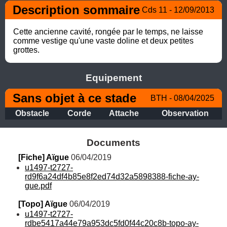
Description sommaire
Cds 11 - 12/09/2013
Cette ancienne cavité, rongée par le temps, ne laisse 
comme vestige qu'une vaste doline et deux petites 
grottes.
Equipement
Sans objet à ce stade
BTH - 08/04/2025
Obstacle
Corde
Attache
Observation
Documents
[Fiche] Aïgue
 06/04/2019
u1497-t2727-
rd9f6a24df4b85e8f2ed74d32a5898388-fiche-ay-
gue.pdf
[Topo] Aïgue
 06/04/2019
u1497-t2727-
rdbe5417a44e79a953dc5fd0f44c20c8b-topo-ay-