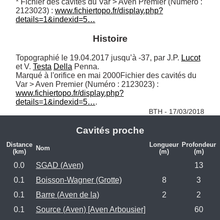
* Fichier des cavités du Var > Aven Premier (Numéro : 
2123023) : 
www.fichiertopo.fr/display.php?
details=1&indexid=5…
Histoire
Topographié le 19.04.2017 jusqu’à -37, par J.P. 
Lucot
et V. 
Testa
Della
 Penna.

Marqué à l'orifice en mai 2000Fichier des cavités du 
Var > Aven Premier (Numéro : 2123023) : 
www.fichiertopo.fr/display.php?
details=1&indexid=5…
. 
BTH - 17/03/2018
Cavités proche
Distance
Longueur
Profondeur
Nom
(km)
(m)
(m)
0.0
SGAD (Aven)
13
0.1
Boisson-Wagner (Grotte)
8
3
0.1
Barre (Aven de la)
2
2
0.1
Source (Aven) [Aven Arbousier]
60