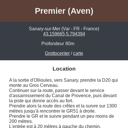
Premier (Aven)
Sanary-sur-Mer (Var - FR - France)
43.159665,5.794394
Profondeur
80m
Grottocenter
/
carte
Location
A la sortie d'Ollioules, vers Sanary, prendre la D20 qui 
monte au Gros Cerveau.

Continuer sur la route, passer devant le service 
d'assainissement du Canal de Provence, puis devant 
la piste qui donne accès au fort.

Prendre alors la route des crêtes et la suivre sur 1300 
mètres jusqu'à rencontrer le GR51 à droite.

Prendre le GR et le suivre pendant un peu moins de 
200 mètres.

L'entrée est à 20 mètres à gauche du chemin.
