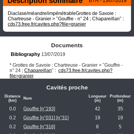
Description sommaire
BTH - 13/07/2019
Diaclase/méandre/impénétrableGrottes de Savoie : 
Chartreuse - Granier > "Gouffre - n° 24 ; Chapareillan" : 
cds73.free.fr/cavites.php?file=granier
Documents
Bibliography
 13/07/2019
* Grottes de Savoie : Chartreuse - Granier > "Gouffre - 
n° 24 ; 
Chapareillan
" :  
cds73.free.fr/cavites.php?
file=granier
Cavités proche
Distance
Longueur
Profondeur
Nom
(km)
(m)
(m)
0.0
Gouffre [n°193]
42
35
0.2
Gouffre [n°031] [n°31]
19
19
0.2
Gouffre [n°316]
8
5