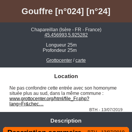
Gouffre [n°024] [n°24]
Chapareillan (Isère - FR - France)
45.456993,5.925282
Longueur
25m
Profondeur
25m
Grottocenter
/
carte
Location
Ne pas confondre cette entrée avec son homonyme 
située plus au sud, dans la même commune : 
www.grottocenter.org/html/file_Fr.php?
lang=Fr&chec…
BTH - 13/07/2019
Description