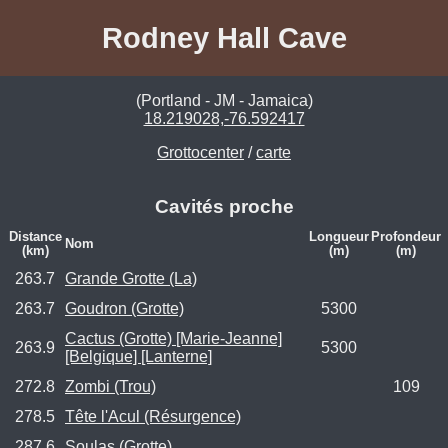
Rodney Hall Cave
(Portland - JM - Jamaica)
18.219028,-76.592417
Grottocenter
/
carte
Cavités proche
Distance
Longueur
Profondeur
Nom
(km)
(m)
(m)
263.7
Grande Grotte (La)
263.7
Goudron (Grotte)
5300
Cactus (Grotte) [Marie-Jeanne]
263.9
5300
[Belgique] [Lanterne]
272.8
Zombi (Trou)
109
278.5
Tête l'Acul (Résurgence)
287.6
Soulas (Grotte)