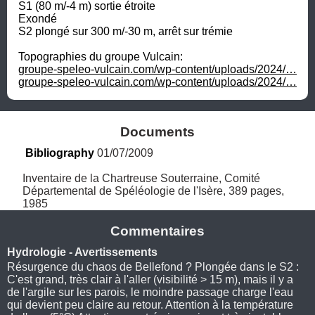
S1 (80 m/-4 m) sortie étroite

Exondé

S2 plongé sur 300 m/-30 m, arrêt sur trémie

groupe-speleo-vulcain.com/wp-content/uploads/2024/…
groupe-speleo-vulcain.com/wp-content/uploads/2024/…
Documents
Bibliography
 01/07/2009
Inventaire de la Chartreuse Souterraine, Comité 
Départemental de Spéléologie de l'Isère, 389 pages, 
1985
Commentaires
Hydrologie - Avertissements
Résurgence du chaos de Bellefond ? Plongée dans le S2 :
C'est grand, très clair à l'aller (visibilité > 15 m), mais il y a
de l'argile sur les parois, le moindre passage charge l'eau
qui devient peu claire au retour. Attention à la température