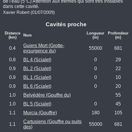
de l'eau (5°C) Attention aux trémies qui sont très instables
dans cette cavité.
Xavier Robert (01/07/2009)
Cavités proche
Distance
Longueur
Profondeur
Nom
(km)
(m)
(m)
Guiers Mort (Grotte-
0.4
55000
681
exsurgence du)
0.8
BL 4 (Scialet)
0
29
0.9
BL 2 (Scialet)
0
22
0.9
BL 1 (Scialet)
0
10
0.9
BL 6 (Scialet)
0
20
1.0
Belvédère (Gouffre du)
55
1.0
BL 5 (Scialet)
0
45
1.1
Murcia (Gouffre)
180
105
Cartusiens (Gouffre ou puits
1.1
55000
681
des)