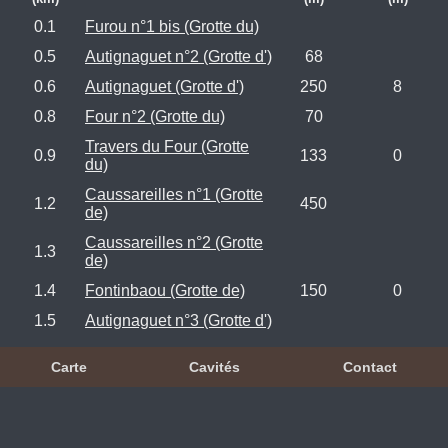
0.1
Furou n°1 bis (Grotte du)
0.5
Autignaguet n°2 (Grotte d')
68
0.6
Autignaguet (Grotte d')
250
8
0.8
Four n°2 (Grotte du)
70
Travers du Four (Grotte
0.9
133
0
du)
Caussareilles n°1 (Grotte
1.2
450
de)
Caussareilles n°2 (Grotte
1.3
de)
1.4
Fontinbaou (Grotte de)
150
0
1.5
Autignaguet n°3 (Grotte d')
Carte
Cavités
Contact