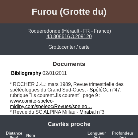
Furou (Grotte du)
Roqueredonde (Hérault - FR - France)
43.808616,3.209120
Grottocenter
/
carte
Documents
Bibliography
 02/01/2011
* ROCHER J.-L.: mars 1989, Revue trimestrielle des 
spéléologues du Grand Sud-Ouest - 
SpéléOc
 n°47, 
rubrique "Ils courent..ils courent", page 9 : 
www.comite-speleo-
midipy.com/speleoc/Revues/speleo…
* Revue du SC 
ALPINA
 Millau - 
Mirabal
 n°3
Cavités proche
Distance
Longueur
Profondeur
Nom
(km)
(m)
(m)