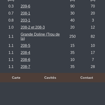
0.3
209-6
90
70
0.7
208-1
30
20
0.8
203-1
40
3
1.0
208-2 et 208-3
20
12
Grande Doline (Trou de
1.1
250
82
la)
1.1
208-5
15
10
1.1
208-4
35
17
1.1
208-6
10
7
1.1
208-7
35
28
Carte
Cavités
Contact