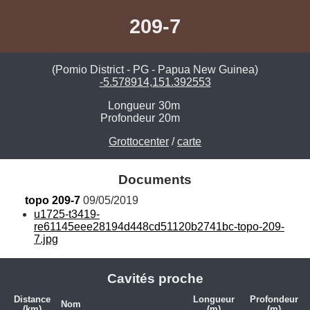
209-7
(Pomio District - PG - Papua New Guinea)
-5.578914,151.392553
Longueur
30m
Profondeur
20m
Grottocenter
/
carte
Documents
topo 209-7
 09/05/2019
u1725-t3419-
re61145eee28194d448cd51120b2741bc-topo-209-
7.jpg
Cavités proche
Distance
Longueur
Profondeur
Nom
(km)
(m)
(m)