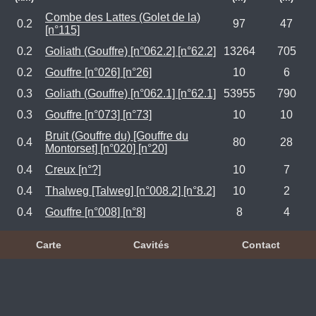
Combe des Lattes (Golet de la)
0.2
97
47
[n°115]
0.2
Goliath (Gouffre) [n°062.2] [n°62.2]
13264
705
0.2
Gouffre [n°026] [n°26]
10
6
0.3
Goliath (Gouffre) [n°062.1] [n°62.1]
53955
790
0.3
Gouffre [n°073] [n°73]
10
10
Bruit (Gouffre du) [Gouffre du
0.4
80
28
Montorset] [n°020] [n°20]
0.4
Creux [n°?]
10
7
0.4
Thalweg [Talweg] [n°008.2] [n°8.2]
10
2
0.4
Gouffre [n°008] [n°8]
8
4
Carte
Cavités
Contact