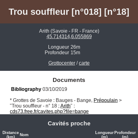
Trou souffleur [n°018] [n°18]
Arith (Savoie - FR - France)
45.714314,6.055869
Longueur
26m
Profondeur
15m
Grottocenter
/
carte
Documents
Bibliography
 03/10/2019
* Grottes de Savoie : Bauges - Bange, 
Prépoulain
 > 
"Trou souffleur - n° 18 ; 
Arith
" : 
cds73.free.fr/cavites.php?file=bange
Cavités proche
Distance
Longueur
Profondeur
Nom
(km)
(m)
(m)