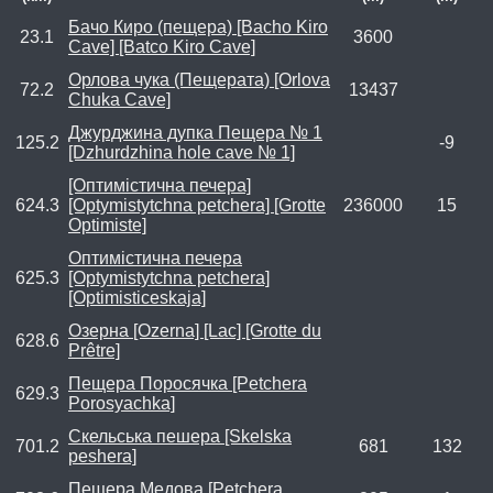
Бачо Киро (пещера) [Bacho Kiro
23.1
3600
Cave] [Batco Kiro Cave]
Орлова чука (Пещерата) [Orlova
72.2
13437
Chuka Cave]
Джурджина дупка Пещера № 1
125.2
-9
[Dzhurdzhina hole cave № 1]
[Оптимістична печера]
624.3
[Optymistytchna petchera] [Grotte
236000
15
Optimiste]
Оптимістична печера
625.3
[Optymistytchna petchera]
[Optimisticeskaja]
Озерна [Ozerna] [Lac] [Grotte du
628.6
Prêtre]
Пещера Поросячка [Petchera
629.3
Porosyachka]
Скельська пешера [Skelska
701.2
681
132
peshera]
Пещера Медова [Petchera