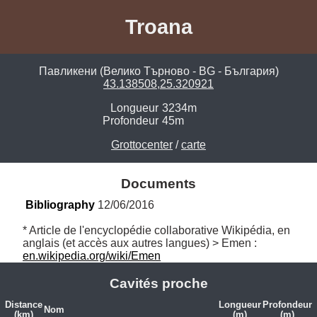
Troana
Павликени (Велико Търново - BG - България)
43.138508,25.320921
Longueur
3234m
Profondeur
45m
Grottocenter
/
carte
Documents
Bibliography
 12/06/2016
* Article de l'encyclopédie collaborative Wikipédia, en 
anglais (et accès aux autres langues) > Emen : 
en.wikipedia.org/wiki/Emen
Cavités proche
Distance
Longueur
Profondeur
Nom
(km)
(m)
(m)