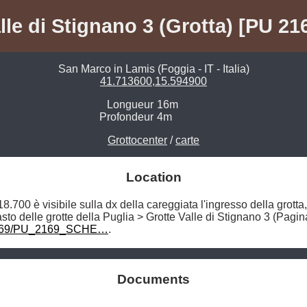
lle di Stignano 3 (Grotta) [PU 21
San Marco in Lamis (Foggia - IT - Italia)
41.713600,15.594900
Longueur
16m
Profondeur
4m
Grottocenter
/
carte
Location
700 è visibile sulla dx della careggiata l'ingresso della grotta
i/2169/PU_2169_SCHE…
. 
Documents