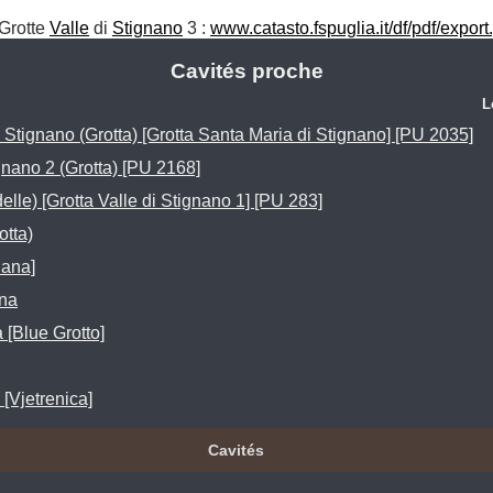
 Grotte 
Valle
 di 
Stignano
 3 : 
www.catasto.fspuglia.it/df/pdf/expo
Cavités proche
L
Stignano (Grotta) [Grotta Santa Maria di Stignano] [PU 2035]
gnano 2 (Grotta) [PU 2168]
delle) [Grotta Valle di Stignano 1] [PU 283]
otta)
dana]
na
 [Blue Grotto]
[Vjetrenica]
Cavités