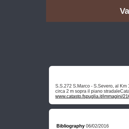
Va
S.S.272 S.Marco - S.Severo, al Km 18.
www.catasto.fspuglia.it/immagin
Bibliography
 06/02/2016