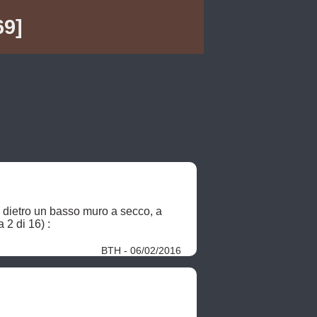
69]
, dietro un basso muro a secco, a

circa 2 m sopra il piano stradaleCatasto delle grotte della Puglia > Grotte Valle di Stignano 3 (Pagina 2 di 16) : 
BTH - 06/02/2016