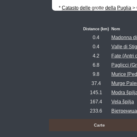
* 
Catasto
delle
 grotte 
della
Puglia
 >
Distance (km)
Nom
0.4
Madonna di 
0.4
Valle di Sti
4.2
Fate (Antri 
6.8
Paglicci (Gr
9.8
Murice [Pe
37.4
Murge Pale
145.1
Modra špilja
167.4
Vela špilja
233.6
Вјетреница 
Carte