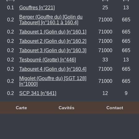
0.1
Gouffres [n°221]
25
13
Berger (Gouffre du) [Golin du
0.2
71000
665
Tabouret] [n°160.1 à 160.4]
0.2
Tabouret 1 (Golin du) [n°160.1]
71000
665
0.2
Tabouret 2 (Golin du) [n°160.2]
71000
665
0.2
Tabouret 3 (Golin du) [n°160.3]
71000
665
0.2
Tesbourré (Grotte) [n°446]
33
13
0.2
Tabouret 4 (Golin du) [n°160.4]
71000
665
Migolet (Gouffre du) [SGT 128]
0.2
71000
665
[n°1000]
0.2
SCP 341 [n°641]
12
9
Carte
Cavités
Contact