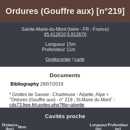
Ordures (Gouffre aux) [n°219]
Sainte-Marie-du-Mont (Isère - FR - France)
45.412810,5.912670
Longueur
15m
Profondeur
11m
Grottocenter
/
carte
Documents
Bibliography
 29/07/2019
* Grottes de Savoie : Chartreuse - Alpette, Alpe > 
"Ordures (Gouffre aux) - n° 219 ; St.Marie du Mont" : 
cds73.free.fr/cavites.php?file=alpette
Cavités proche
Distance
Longueur
Profondeur
Nom
(km)
(m)
(m)