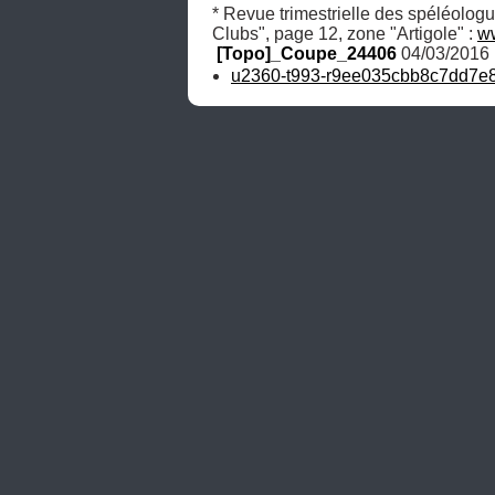
* Revue trimestrielle des spéléolog
Clubs", page 12, zone "Artigole" : 
w
[Topo]_Coupe_24406
 04/03/2016
u2360-t993-r9ee035cbb8c7dd7e