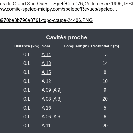
ues du Grand Sud-Ouest - 
SpéléOc
 n°76, 2e trimestre 1996, ISS
ww.comite-speleo-midipy.com/speleoc/Revues/speleo…
8970be3b796a8761-topo-coupe-24406.PNG
Cavités proche
Distance (km)
Nom
Longueur (m)
Profondeur (m)
0.1
A 14
13
0.1
A 13
14
0.1
A 15
8
0.1
A 12
10
0.1
A 09 [A 9]
9
0.1
A 08 [A 8]
20
0.1
A 16
5
0.1
A 06 [A 6]
6
0.1
A 11
20