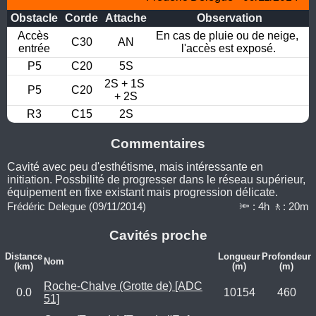
Obstacle
Corde
Attache
Observation
Accès 
En cas de pluie ou de neige, 
C30
AN
entrée
l'accès est exposé.
P5
C20
5S
2S + 1S 
P5
C20
+ 2S
R3
C15
2S
Commentaires
Cavité avec peu d'esthétisme, mais intéressante en
initiation. Possbilité de progresser dans le réseau supérieur,
équipement en fixe existant mais progression délicate.
Frédéric Delegue (09/11/2014)
🔦 : 4h 🚶: 20m
Cavités proche
Distance
Longueur
Profondeur
Nom
(km)
(m)
(m)
Roche-Chalve (Grotte de) [ADC
0.0
10154
460
51]