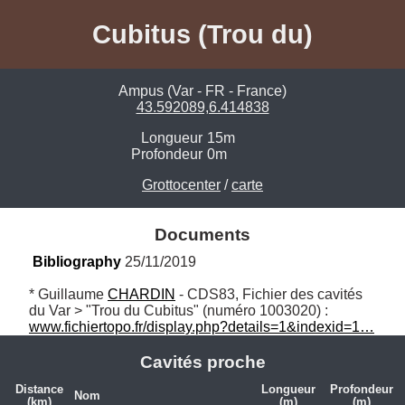
Cubitus (Trou du)
Ampus (Var - FR - France)
43.592089,6.414838
Longueur
15m
Profondeur
0m
Grottocenter
/
carte
Documents
Bibliography
 25/11/2019
* Guillaume 
CHARDIN
 - CDS83, Fichier des cavités 
du Var > "Trou du Cubitus" (numéro 1003020) : 
www.fichiertopo.fr/display.php?details=1&indexid=1…
Cavités proche
Distance
Longueur
Profondeur
Nom
(km)
(m)
(m)