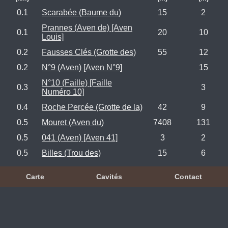
0.1
Scarabée (Baume du)
15
2
Prannes (Aven de) [Aven
0.1
20
10
Louis]
0.2
Fausses Clés (Grotte des)
55
12
0.2
N°9 (Aven) [Aven N°9]
15
N°10 (Faille) [Faille
0.3
3
Numéro 10]
0.4
Roche Percée (Grotte de la)
42
9
0.5
Mouret (Aven du)
7408
131
0.5
041 (Aven) [Aven 41]
3
2
0.5
Billes (Trou des)
15
6
Carte
Cavités
Contact