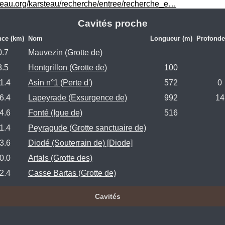
teau.org/karsteau/recherche/entree/recherche_e…
Cavités proche
nce (km)
Nom
Longueur (m)
Profonde
0.7
Mauvezin (Grotte de)
8.5
Hontgrillon (Grotte de)
100
1.4
Asin n°1 (Perte d')
572
0
6.4
Lapeyrade (Exsurgence de)
992
14
4.6
Fonté (Igue de)
516
1.4
Peyragude (Grotte sanctuaire de)
3.6
Diodé (Souterrain de) [Diode]
0.0
Artals (Grotte des)
2.4
Casse Bartas (Grotte de)
Cavités