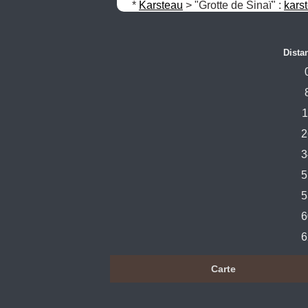
* 
Karsteau
 > "Grotte de Sinaï" : 
kars
Dista
1
2
3
5
5
6
6
Carte