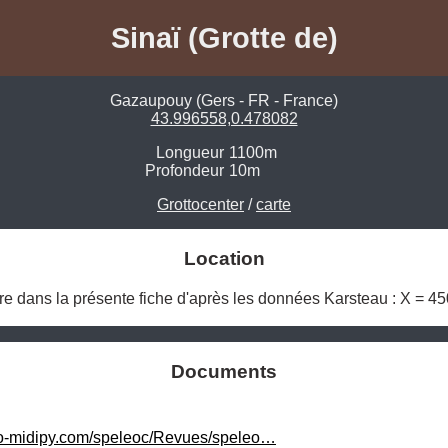
Sinaï (Grotte de)
Gazaupouy (Gers - FR - France)
43.996558,0.478082
Longueur
1100m
Profondeur
10m
Grottocenter
/
carte
Location
re dans la présente fiche d'après les données Karsteau : X = 45
Documents
o-midipy.com/speleoc/Revues/speleo…