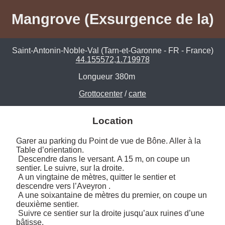
Mangrove (Exsurgence de la)
Saint-Antonin-Noble-Val (Tarn-et-Garonne - FR - France)
44.155572,1.719978
Longueur
380m
Grottocenter
/
carte
Location
Garer au parking du Point de vue de Bône. Aller à la 
Table d’orientation.

 Descendre dans le versant. A 15 m, on coupe un 
sentier. Le suivre, sur la droite.

 A un vingtaine de mètres, quitter le sentier et 
descendre vers l’Aveyron .

 A une soixantaine de mètres du premier, on coupe un 
deuxième sentier.

 Suivre ce sentier sur la droite jusqu’aux ruines d’une 
bâtisse.
