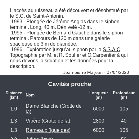
L’accès au ruisseau a été découvert et désobstrué par 
le S.C. de Saint-Antonin.

 1993 - Plongée de Jérôme Anglas dans le siphon 
terminal. Long. 40 m. Dénivelé -12 m.

 1995 - Plongée de Bernard Gauche dans le siphon 
terminal. Parcours de 120 m dans une galerie 
spacieuse de 3 m de diamètre.

 1996 - Exploration jusqu’au siphon par la 
S.S.A.C
. 
Topographie par M. et R. Soulier et O.Carpentier à qui 
nous devons la situation et les données pour la 
description. 
Jean-pierre Maljean - 07/04/2020
Cavités proche
Distance
Longueur
Profondeur
Nom
(km)
(m)
(m)
Dame Blanche (Grotte de
1.0
6000
105
la)
1.3
Vipère (Grotte de la)
2800
40
1.3
Rameaux (Igue des)
6000
105