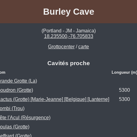
Burley Cave
(Portland - JM - Jamaica)
18.235500,-76.705833
Grottocenter
/
carte
Cavités proche
om
Longueur (m
rande Grotte (La)
oudron (Grotte)
5300
actus (Grotte) [Marie-Jeanne] [Belgique] [Lanterne]
5300
ombi (Trou)
ête l'Acul (Résurgence)
oulas (Grotte)
effrard (Grotte)