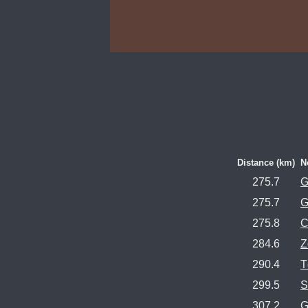
Distance (km)
N
275.7
G
275.7
G
275.8
C
284.6
Z
290.4
T
299.5
S
307.2
G