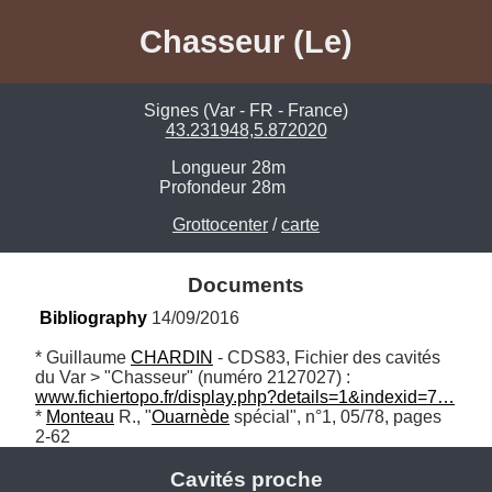
Chasseur (Le)
Signes (Var - FR - France)
43.231948,5.872020
Longueur
28m
Profondeur
28m
Grottocenter
/
carte
Documents
Bibliography
 14/09/2016
* Guillaume 
CHARDIN
 - CDS83, Fichier des cavités 
du Var > "Chasseur" (numéro 2127027) : 
www.fichiertopo.fr/display.php?details=1&indexid=7…
* 
Monteau
 R., "
Ouarnède
 spécial", n°1, 05/78, pages 
2-62
Cavités proche