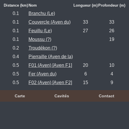
Distance (km)
Nom
Longueur (m)
Profondeur (m)
0.1
Branchu (Le)
0.1
Couvercle (Aven du)
33
33
0.1
Feuillu (Le)
27
26
0.1
Moussu (?)
19
0.2
Troudékon (?)
0.4
Pierraille (Aven de la)
0.5
F01 (Aven) [Aven F1]
20
10
0.5
Fer (Aven du)
6
4
0.5
F02 (Aven) [Aven F2]
15
9
Carte
Cavités
Contact