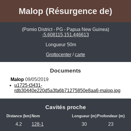
Malop (Résurgence de)
(Pomio District - PG - Papua New Guinea)
-5.608115,151.446613
Longueur
50m
Grottocenter
/
carte
Documents
Malop
 09/05/2019
u1725-t3431-
rdb30440e220d5a3fa6b71275850e8aa6-malop.jpg
Cavités proche
Distance (km)
Nom
Longueur (m)
Profondeur (m)
4.2
128-1
30
23