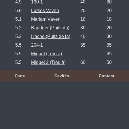
4.9
130-1
40
30
5.0
Lurkes Vaven
20
20
5.1
Mariam Vaven
18
18
5.2
Baudrier (Puits du)
30
20
5.2
Hache (Puits de la)
40
30
5.5
204-1
35
35
5.5
Miguel (Trou à)
45
5.5
Miguel 2 (Trou à)
60
50
Carte
Cavités
Contact