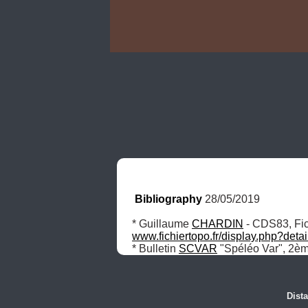
Bibliography
 28/05/2019
* Guillaume 
CHARDIN
www.fichiertopo.fr/display.php?det
* Bulletin 
SCVAR
 "Spéléo Var", 2èm
Dist