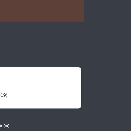
 - CDS83, Fichier des cavités du Var > "Baume du Scarabée" (numéro 1003019) : 
r (m)