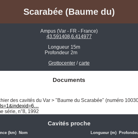
Scarabée (Baume du)
Ampus (Var - FR - France)
43.591408,6.414977
Longueur
15m
Profondeur
2m
Grottocenter
/
carte
Documents
ails=1&indexid=6…
e série, n°8, 1992
Cavités proche
ance (km)
Nom
Longueur (m)
Profondeu