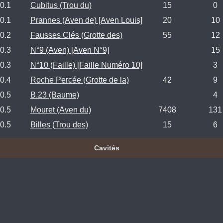
0.1
Cubitus (Trou du)
15
0
0.1
Prannes (Aven de) [Aven Louis]
20
10
0.2
Fausses Clés (Grotte des)
55
12
0.3
N°9 (Aven) [Aven N°9]
15
0.3
N°10 (Faille) [Faille Numéro 10]
3
0.4
Roche Percée (Grotte de la)
42
9
0.5
B.23 (Baume)
4
0.5
Mouret (Aven du)
7408
131
0.5
Billes (Trou des)
15
6
Cavités