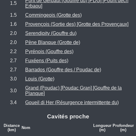
Pont de Gerbaut (Gouffre du) [PDG] [Pount dech
1.5
Erbaou]
1.5
Commingeois (Grotte des)
1.6
Provençois (Sortie des) [Grotte des Provençaux]
2.0
Serendipity (Gouffre du)
2.0
Pène Blanque (Grotte de)
2.2
Pyrénois (Gouffre des)
2.7
Fuxéens (Puits des)
2.7
Barrados (Gouffre des / Poudac de)
3.0
Louis (Grotte)
Grand (Poudac) [Poudac Gran] [Gouffre de la
3.0
Planque]
3.4
Goueil di Her (Résurgence intermittente du)
Cavités proche
Distance
Longueur
Profondeur
Nom
(km)
(m)
(m)