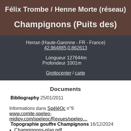
Félix Trombe / Henne Morte (réseau)
Champignons (Puits des)
Herran (Haute-Garonne - FR - France)
42.964885,0.862613
Longueur
127644m
Profondeur
1001m
Grottocenter
/
carte
Documents
Bibliography
 25/01/2011
Informations dans 
SpéléOc
www.comite-speleo-
midipy.com/speleoc/Revues/speleo…
Topographie gouffre Champignons
 16/12/2024
Champignons-plan.pdf