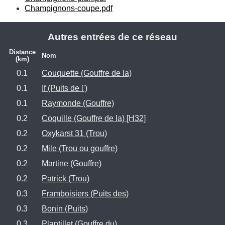
Champignons-coupe.pdf
Autres entrées de ce réseau
Distance
Nom
(km)
0.1
Couquette (Gouffre de la)
0.1
If (Puits de l')
0.1
Raymonde (Gouffre)
0.2
Coquille (Gouffre de la) [H32]
0.2
Oxykarst 31 (Trou)
0.2
Mile (Trou ou gouffre)
0.2
Martine (Gouffre)
0.2
Patrick (Trou)
0.3
Framboisiers (Puits des)
0.3
Bonin (Puits)
0.3
Plantillet (Gouffre du)