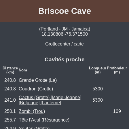
Briscoe Cave
(Portland - JM - Jamaica)
18.130806,-76.371500
Grottocenter
/
carte
Cavités proche
Distance
Longueur
Profondeur
Nom
(km)
(m)
(m)
240.8
Grande Grotte (La)
240.8
Goudron (Grotte)
5300
Cactus (Grotte) [Marie-Jeanne]
241.0
5300
[Belgique] [Lanterne]
250.1
Zombi (Trou)
109
255.7
Tête l'Acul (Résurgence)
264.9
Soulas (Grotte)