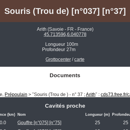
Souris (Trou de) [n°037] [n°37]
Arith (Savoie - FR - France)
45.713596,6.040778
Longueur
100m
Profondeur
27m
Grottocenter
/
carte
Documents
e, 
Prépoulain
 > "Souris (Trou de ) - n° 37 ; 
Arith
" : 
cds73.free.fr/
Cavités proche
ance (km)
Nom
Longueur (m)
Profondeu
0.0
Gouffre [n°075] [n°75]
25
25