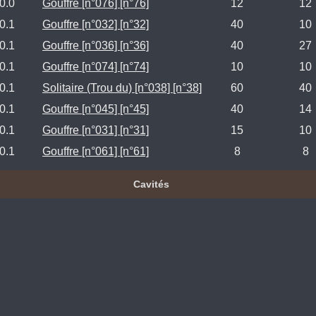
0.0
Gouffre [n°076] [n°76]
12
12
0.1
Gouffre [n°032] [n°32]
40
10
0.1
Gouffre [n°036] [n°36]
40
27
0.1
Gouffre [n°074] [n°74]
10
10
0.1
Solitaire (Trou du) [n°038] [n°38]
60
40
0.1
Gouffre [n°045] [n°45]
40
14
0.1
Gouffre [n°031] [n°31]
15
10
0.1
Gouffre [n°061] [n°61]
8
8
Cavités