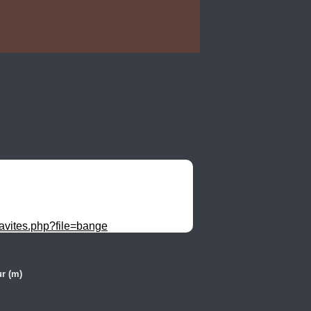
cavites.php?file=bange
r (m)