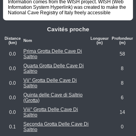
Information comes from the WISH project. WISH (Web 
Information System Hyperlink) was created to make the 
National Cave Registry of Italy freely accessible
Cavités proche
Distance
Longueur
Profondeur
Nom
(km)
(m)
(m)
Prima Grotta Delle Cave Di
0.0
58
Saltrio
Quarta Grotta Delle Cave Di
0.0
8
Saltrio
Vii° Grotta Delle Cave Di
0.0
8
Saltrio
Quinta delle Cave di Saltrio
0.0
6
(Grotta)
Viii° Grotta Delle Cave Di
0.0
14
Saltrio
Seconda Grotta Delle Cave Di
0.1
0
Saltrio