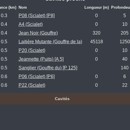
ance (km)
Nom
Longueur (m)
Profondeu
0.3
P08 (Scialet) [P8]
0
5
0.4
A4 (Scialet)
0
10
0.4
Jean Noir (Gouffre)
320
205
0.5
Laitière Mutante (Gouffre de la)
45118
1250
0.5
P20 (Scialet)
0
10
0.5
Jeannette (Puits) [A 5]
0
40
0.5
Sanglier (Gouffre du) [P 125]
140
0.6
P06 (Scialet) [P6]
0
6
0.6
P22 (Scialet)
0
22
Cavités