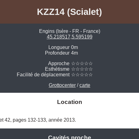
KZZ14 (Scialet)
Engins (Isère - FR - France)
45.218517,5.595199
Longueur
0m
Profondeur
4m
Approche
☆☆☆☆☆
Esthétisme
☆☆☆☆☆
Facilité de déplacement
☆☆☆☆☆
Grottocenter
/
carte
Location
alet 42, pages 132-133, année 2013. 
Cavités proche