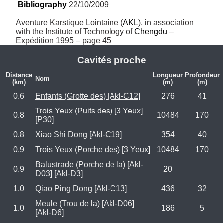
Bibliography
 22/10/2009
Aventure Karstique Lointaine (
AKL
), in association 
with the Institute of Technology of 
Chengdu
 – 
Expédition 1995 – page 45
Cavités proche
Distance
Longueur
Profondeur
Nom
(km)
(m)
(m)
0.6
Enfants (Grotte des) [Akl-C12]
276
41
Trois Yeux (Puits des) [3 Yeux]
0.8
10484
170
[P30]
0.8
Xiao Shi Dong [Akl-C19]
354
40
0.9
Trois Yeux (Porche des) [3 Yeux]
10484
170
Balustrade (Porche de la) [Akl-
0.9
20
D03] [Akl-D3]
1.0
Qiao Ping Dong [Akl-C13]
436
32
Meule (Trou de la) [Akl-D06]
1.0
186
5
[Akl-D6]