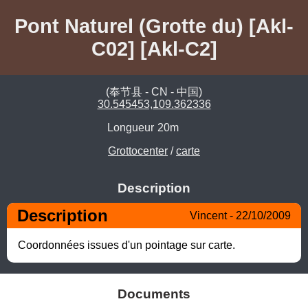
Pont Naturel (Grotte du) [Akl-
C02] [Akl-C2]
(奉节县 - CN - 中国)
30.545453,109.362336
Longueur
20m
Grottocenter
/
carte
Description
Description
Vincent - 22/10/2009
Coordonnées issues d'un pointage sur carte.
Documents