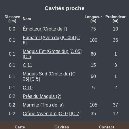
Cavités proche
Distance
Longueur
Profondeur
Nom
(km)
(m)
(m)
0.0
Émetteur (Grotte de l')
75
10
Fumarel (Aven du) [C 06] [C
0.1
100
36
6]
Maquis Est (Grotte du) [C 05]
0.1
60
1
[C 5]
0.1
C 11
15
3
Maquis Sud (Grotte du) [C
0.1
60
1
05] [C 5]
0.1
C 10
5
2
0.2
Près du Maquis (?)
0.2
Marmite (Trou de la)
105
37
0.2
Crâne (Aven du) [C 07] [C 7]
35
12
Carte
Cavités
Contact