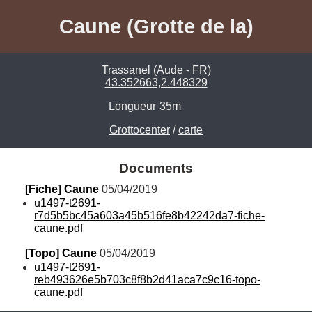
Caune (Grotte de la)
Trassanel (Aude - FR)
43.352663,2.448329
Longueur
35m
Grottocenter
/
carte
Documents
[Fiche] Caune
 05/04/2019
u1497-t2691-
r7d5b5bc45a603a45b516fe8b42242da7-fiche-
caune.pdf
[Topo] Caune
 05/04/2019
u1497-t2691-
reb493626e5b703c8f8b2d41aca7c9c16-topo-
caune.pdf