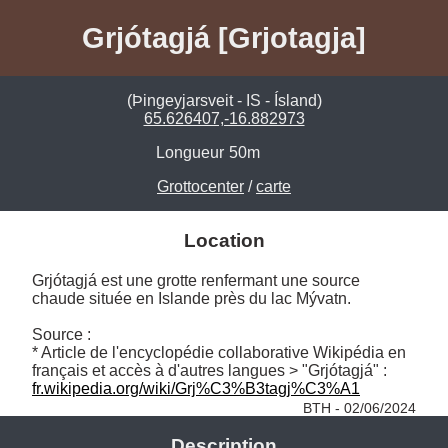
Grjótagjá [Grjotagja]
(Þingeyjarsveit - IS - Ísland)
65.626407,-16.882973
Longueur
50m
Grottocenter
/
carte
Location
Grjótagjá est une grotte renfermant une source 
chaude située en Islande près du lac Mývatn.

Source :

* Article de l'encyclopédie collaborative Wikipédia en 
français et accès à d'autres langues > "Grjótagjá" : 
fr.wikipedia.org/wiki/Grj%C3%B3tagj%C3%A1
BTH - 02/06/2024
Description