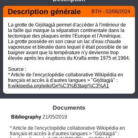
Description générale
BTH - 02/06/2024
La grotte de Grjótagjá permet d'accéder à l'intérieur de 
la faille qui marque la séparation continentale dans la 
tectonique des plaques entre l'Europe et l'Amérique. 

La grotte possède en son cœur un lac d'eau chaude 
vaporeuse et bleutée dans lequel il était possible de se 
baigner avant que la température n'y devienne trop 
élevée après les éruptions du Krafla entre 1975 et 1984.

Source :

* Article de l'encyclopédie collaborative Wikipédia en 
français et accès à d'autres langues > "Grjótagjá" : 
fr.wikipedia.org/wiki/Grj%C3%B3tagj%C3%A1
Documents
Bibliography
 21/05/2019
* Article de l'encyclopédie collaborative Wikipédia en 
français et accès à d'autres langues > "Grjótagjá" : 