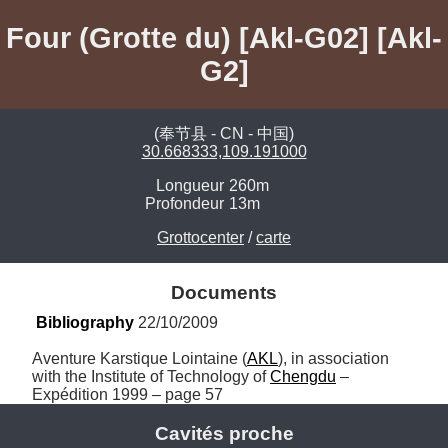
Four (Grotte du) [Akl-G02] [Akl-
G2]
(奉节县 - CN - 中国)
30.668333,109.191000
Longueur
260m
Profondeur
13m
Grottocenter
/
carte
Documents
Bibliography
 22/10/2009
Aventure Karstique Lointaine (
AKL
), in association 
with the Institute of Technology of 
Chengdu
 – 
Expédition 1999 – page 57
Cavités proche