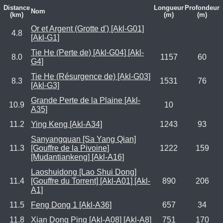
Distance
Longueur
Profondeur
Nom
(km)
(m)
(m)
Or et Argent (Grotte d') [Akl-G01]
4.8
[Akl-G1]
Tie He (Perte de) [Akl-G04] [Akl-
8.0
1157
60
G4]
Tie He (Résurgence de) [Akl-G03]
8.3
1531
76
[Akl-G3]
Grande Perte de la Plaine [Akl-
10.9
10
A35]
11.2
Ying Keng [Akl-A34]
1243
93
Sanyangquan [Sa Yang Qian]
11.3
[Gouffre de la Pivoine]
1222
159
[Mudantiankeng] [Akl-A16]
Laoshuidong [Lao Shui Dong]
11.4
[Gouffre du Torrent] [Akl-A01] [Akl-
890
206
A1]
11.5
Feng Dong 1 [Akl-A36]
657
34
11.8
Xian Dong Ping [Akl-A08] [Akl-A8]
751
170