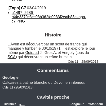
[Topo] C7
 03/04/2019
u1497-t2686-
r44e3379c8cc08b362fe0983f2eafb83c-topo-
c7.PNG
Histoire
L'Aven est découvert par un scout de france qui 
manque y tomber le 30/10/1971. Il est exploré le jour 
même par 
Guiraud
 J., Gros A. et Vergely (tous du 
SCA
) qui découvrent un crâne humain. 
Cds 11 - 28/09/2013
Commentaires
Géologie
Calcaires à patine blanche du Dévonien inférieur.
Cds 11 (28/09/2013)
Cavités proche
Distance
Longueur
Profondeur
Nom