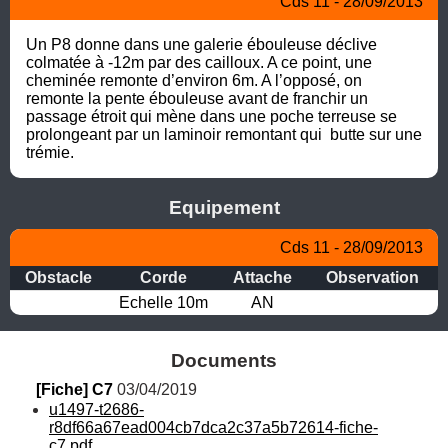
Cds 11 - 28/09/2013
Un P8 donne dans une galerie ébouleuse déclive 
colmatée à -12m par des cailloux. A ce point, une 
cheminée remonte d’environ 6m. A l’opposé, on 
remonte la pente ébouleuse avant de franchir un 
passage étroit qui mène dans une poche terreuse se 
prolongeant par un laminoir remontant qui  butte sur une 
trémie.
Equipement
Cds 11 - 28/09/2013
Obstacle
Corde
Attache
Observation
Echelle 10m
AN
Documents
[Fiche] C7
 03/04/2019
u1497-t2686-
r8df66a67ead004cb7dca2c37a5b72614-fiche-
c7.pdf