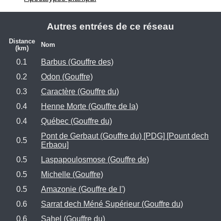
Autres entrées de ce réseau
Distance
Nom
(km)
0.1
Barbus (Gouffre des)
0.2
Odon (Gouffre)
0.3
Caractère (Gouffre du)
0.4
Henne Morte (Gouffre de la)
0.4
Québec (Gouffre du)
Pont de Gerbaut (Gouffre du) [PDG] [Pount dech
0.5
Erbaou]
0.5
Laspapoulosmose (Gouffre de)
0.5
Michelle (Gouffre)
0.5
Amazonie (Gouffre de l')
0.6
Sarrat dech Méné Supérieur (Gouffre du)
0.6
Sahel (Gouffre du)