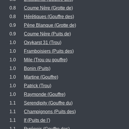
0.8
Coume Nère (Grotte de)
0.8
Hérétiques (Gouffre des)
0.9
Pène Blanque (Grotte de)
0.9
Coume Nère (Puits de)
1.0
Oxykarst 31 (Trou)
1.0
Framboisiers (Puits des)
1.0
Mile (Trou ou gouffre)
1.0
Bonin (Puits)
1.0
Martine (Gouffre)
1.0
Patrick (Trou)
1.0
Raymonde (Gouffre)
1.1
Serendipity (Gouffre du)
1.1
Champignons (Puits des)
1.1
If (Puits de l')
1.1
Pyrénois (Gouffre des)