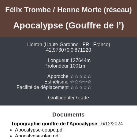
Félix Trombe / Henne Morte (réseau)
Apocalypse (Gouffre de l’)
Herran (Haute-Garonne - FR - France)
42.973070,0.871220
Longueur
127644m
Profondeur
1001m
Approche
☆☆☆☆☆
Esthétisme
☆☆☆☆☆
Facilité de déplacement
☆☆☆☆☆
Grottocenter
/
carte
Documents
Topographie gouffre de l'Apocalypse
 16/12/2024
Apocalypse-coupe.pdf
Apocalypse-plan.pdf