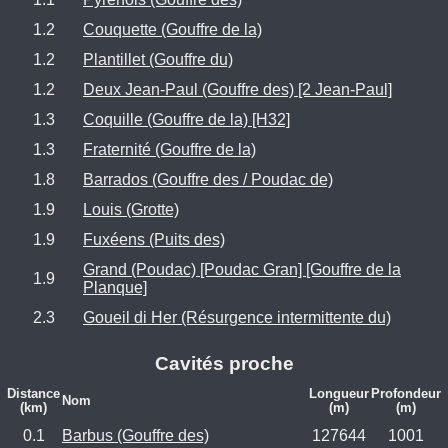
1.2
Couquette (Gouffre de la)
1.2
Plantillet (Gouffre du)
1.2
Deux Jean-Paul (Gouffre des) [2 Jean-Paul]
1.3
Coquille (Gouffre de la) [H32]
1.3
Fraternité (Gouffre de la)
1.8
Barrados (Gouffre des / Poudac de)
1.9
Louis (Grotte)
1.9
Fuxéens (Puits des)
Grand (Poudac) [Poudac Gran] [Gouffre de la
1.9
Planque]
2.3
Goueil di Her (Résurgence intermittente du)
Cavités proche
Distance
Longueur
Profondeur
Nom
(km)
(m)
(m)
0.1
Barbus (Gouffre des)
127644
1001