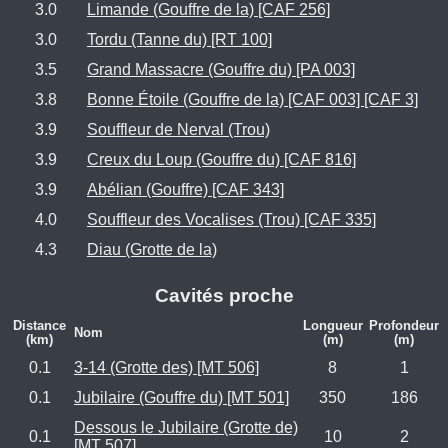
3.0
Limande (Gouffre de la) [CAF 256]
3.0
Tordu (Tanne du) [RT 100]
3.5
Grand Massacre (Gouffre du) [PA 003]
3.8
Bonne Étoile (Gouffre de la) [CAF 003] [CAF 3]
3.9
Souffleur de Nerval (Trou)
3.9
Creux du Loup (Gouffre du) [CAF 816]
3.9
Abélian (Gouffre) [CAF 343]
4.0
Souffleur des Vocalises (Trou) [CAF 335]
4.3
Diau (Grotte de la)
Cavités proche
Distance
Longueur
Profondeur
Nom
(km)
(m)
(m)
0.1
3-14 (Grotte des) [MT 506]
8
1
0.1
Jubilaire (Gouffre du) [MT 501]
350
186
Dessous le Jubilaire (Grotte de)
0.1
10
2
[MT 507]