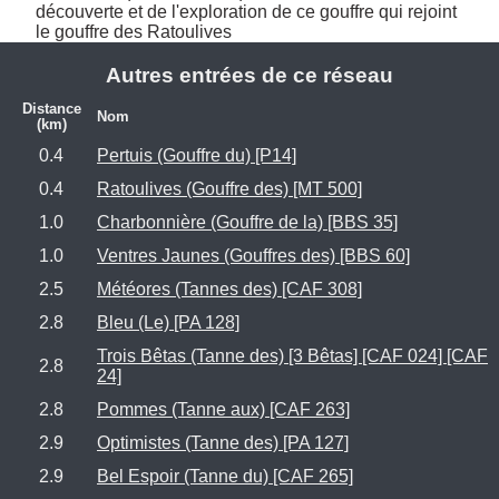
découverte et de l'exploration de ce gouffre qui rejoint 
le gouffre des Ratoulives
Autres entrées de ce réseau
Distance
Nom
(km)
0.4
Pertuis (Gouffre du) [P14]
0.4
Ratoulives (Gouffre des) [MT 500]
1.0
Charbonnière (Gouffre de la) [BBS 35]
1.0
Ventres Jaunes (Gouffres des) [BBS 60]
2.5
Météores (Tannes des) [CAF 308]
2.8
Bleu (Le) [PA 128]
Trois Bêtas (Tanne des) [3 Bêtas] [CAF 024] [CAF
2.8
24]
2.8
Pommes (Tanne aux) [CAF 263]
2.9
Optimistes (Tanne des) [PA 127]
2.9
Bel Espoir (Tanne du) [CAF 265]