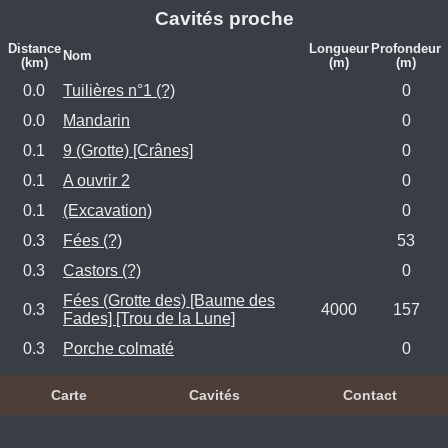
Cavités proche
Distance
Longueur
Profondeur
Nom
(km)
(m)
(m)
0.0
Tuilières n°1 (?)
0
0.0
Mandarin
0
0.1
9 (Grotte) [Crânes]
0
0.1
A ouvrir 2
0
0.1
(Excavation)
0
0.3
Fées (?)
53
0.3
Castors (?)
0
Fées (Grotte des) [Baume des
0.3
4000
157
Fades] [Trou de la Lune]
0.3
Porche colmaté
0
Carte
Cavités
Contact