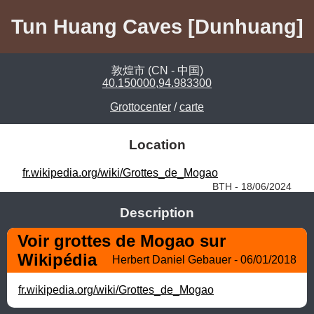
Tun Huang Caves [Dunhuang]
敦煌市 (CN - 中国)
40.150000,94.983300
Grottocenter
/
carte
Location
fr.wikipedia.org/wiki/Grottes_de_Mogao
BTH - 18/06/2024
Description
Voir grottes de Mogao sur 
Wikipédia
Herbert Daniel Gebauer - 06/01/2018
fr.wikipedia.org/wiki/Grottes_de_Mogao