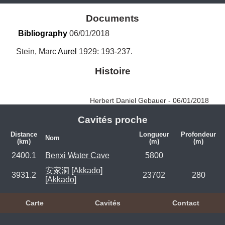
Documents
Bibliography
 06/01/2018
Stein, Marc 
Aurel
 1929: 193-237.
Histoire
Herbert Daniel Gebauer - 06/01/2018
Cavités proche
Distance
Longueur
Profondeur
Nom
(km)
(m)
(m)
2400.1
Benxi Water Cave
5800
安家洞 [Akkadō]
3931.2
23702
280
[Akkado]
Carte
Cavités
Contact