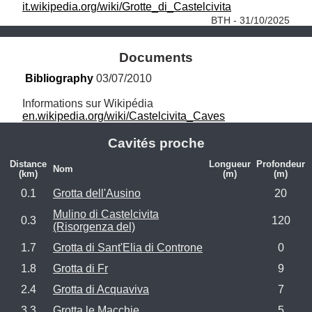
it.wikipedia.org/wiki/Grotte_di_Castelcivita
BTH - 31/10/2025
Documents
Bibliography
 03/07/2010
en.wikipedia.org/wiki/Castelcivita_Caves
Cavités proche
Distance
Longueur
Profondeur
Nom
(km)
(m)
(m)
0.1
Grotta dell'Ausino
20
Mulino di Castelcivita
0.3
120
(Risorgenza del)
1.7
Grotta di Sant'Elia di Controne
0
1.8
Grotta di Fr
9
2.4
Grotta di Acquaviva
7
3.3
Grotta le Macchie
5