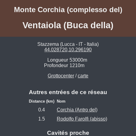
Monte Corchia (complesso del)
Ventaiola (Buca della)
Stazzema (Lucca - IT - Italia)
44.028720,10.296190
Longueur
53000m
Profondeur
1210m
Grottocenter
/
carte
Autres entrées de ce réseau
Distance (km)
Nom
0.4
Corchia (Antro del)
1.5
Rodolfo Farolfi (abisso)
Cavités proche