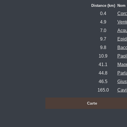
Distance (km)
Nom
0.4
Corc
4.9
Vento
7.0
Acqu
9.7
Epid
9.8
Bacc
10.9
Paol
41.1
Maon
44.8
Parla
46.5
Giust
165.0
Cavi
Carte