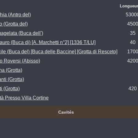
Longueur
hia (Antro del)
5300
 (Grotta del)
450
agelata (Buca dell')
35
auro (Buca di) [A. Marchetti n°2] [1336 T/LU]
40
ile (Buca del) [Buca delle Baccine] [Grotta di Resceto]
170
o Roversi (Abisso)
420
a (Grotta)
nti (Grotta)
i (Grotta)
420
tà Presso Villa Cortine
Cavités