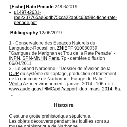
[Fiche] Rate Penade
 24/03/2019
u1497-t2631-
rbe2237765ae6ddb75cca22ab6c63c98c-fiche-rate-
penade.pdf
Bibliography
 12/06/2019
1 - Conservatoire des Espaces Naturels du 
Languedoc-Roussillon, 
ZNIEFF
 910030039 
"Garrigues de Marignan et Trou de la Rate Penade" - 
INPN
, 
SPN-MNHN
Paris
, 7p - dernière diffusion 
06/04/2011

2 - Le Grand Narbonne - "Dossier de révision de la 
DUP
 du système de captage, production et traitement 
de la commune de Narbonne : Forage du Ratier" - 
Véolia
 Azur environnement - janvier 2014 - 106p  ici : 
www.aude.gouv.fr/IMG/pdf/rapport_dup_mars_2014_6a.
…
Histoire
C'est une grotte préhistorique sépulcrale. 

Les objets découverts pendant les fouilles sont au 
musée préhistorique de Narbonne. 