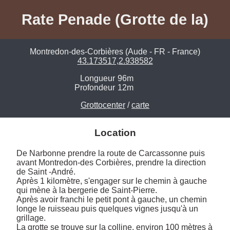
Rate Penade (Grotte de la)
Montredon-des-Corbières (Aude - FR - France)
43.173517,2.938582
Longueur
96m
Profondeur
12m
Grottocenter
/
carte
Location
De Narbonne prendre la route de Carcassonne puis 
avant Montredon-des Corbières, prendre la direction 
de Saint -André. 

Après 1 kilomètre, s'engager sur le chemin à gauche 
qui mène à la bergerie de Saint-Pierre. 

Après avoir franchi le petit pont à gauche, un chemin 
longe le ruisseau puis quelques vignes jusqu'à un 
grillage. 

La grotte se trouve sur la colline, environ 100 mètres à 