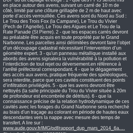
en place autour des avens, suivant un carré de 10 m de
côté, limité par une clôture grillagée de 2 m de haut avec
porte d’accès verrouillée. Ces avens sont du Nord au Sud :
Le Trou des Trois Fox (la Campane), Le Trou du Vivier
(Pech de l’Agnelle), Le Trou des Aïgues et Le Trou de la
Rate Panade (St Pierre). 2 - que les espaces carrés devront
au préalable être acquis en toute propriété par le Grand
Narbonne. Les parcelles ainsi délimitées devront faire l’objet
d’un découpage cadastral nécessitant l’intervention d’un
géomètre expert. 3 - qu'un panneau métallique installé aux
abords des avens signalera la vulnérabilité à la pollution et
l’interdiction de tout rejet ou déversement.en référence à
l'arrêté préfectoral correspondant. 4 - que le dégagement
des accès aux avens, pratique fréquente des spéléologues,
sera interdite, parce que ces cavités constituent des points
d’infiltration privilégiés. 5 - que les avens devront être
nettoyés (la salle principale du Trou du Vivier située à 20m
de profondeur est encombrée de détritus). 6 - que la
connaissance précise de la relation hydrodynamique de ces
cavités avec les forages du Grand Narbonne sera recherché
au biais d'un traçage au colorant en période de hautes eaux
descendantes vers la nappe avec mesure des temps de
transfert. A lire sur :
www.aude.gouv.fr/IMG/pdf/rapport_dup_mars_2014_6a.…