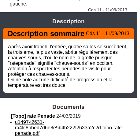
gauche. 
Cds 11 - 11/09/2013
Description
Description sommaire
Cds 11 - 11/09/2013
Après avoir franchi l'entrée, quatre salles se succèdent, 
la troisième, la plus vaste, abrite régulièrement des 
chauves-souris, d'où le nom de la grotte puisque 
"ratepenade" signifie "chauve-souris" en occitan.

Attention à respecter les périodes de visite pour 
protéger ces chauves-souris.

On ne note aucune difficulté de progression et la 
température est très douce.
Documents
[Topo] rate Penade
 24/03/2019
u1497-t2631-
ra4fc8bbed7d6e8e5b4b222f2633a2c2d-topo-rate-
penade.pdf