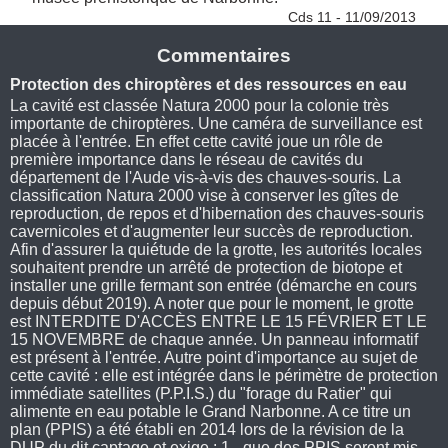
Cds 11 - 11/09/2013
Commentaires
Protection des chiroptères et des ressources en eau
La cavité est classée Natura 2000 pour la colonie très
importante de chiroptères. Une caméra de surveillance est
placée à l'entrée. En effet cette cavité joue un rôle de
première importance dans le réseau de cavités du
département de l'Aude vis-à-vis des chauves-souris. La
classification Natura 2000 vise à conserver les gîtes de
reproduction, de repos et d'hibernation des chauves-souris
cavernicoles et d'augmenter leur succès de reproduction.
Afin d'assurer la quiétude de la grotte, les autorités locales
souhaitent prendre un arrêté de protection de biotope et
installer une grille fermant son entrée (démarche en cours
depuis début 2019). A noter que pour le moment, le grotte
est INTERDITE D'ACCÈS ENTRE LE 15 FÉVRIER ET LE
15 NOVEMBRE de chaque année. Un panneau informatif
est présent à l'entrée. Autre point d'importance au sujet de
cette cavité : elle est intégrée dans le périmètre de protection
immédiate satellites (P.P.I.S.) du "forage du Ratier" qui
alimente en eau potable le Grand Narbonne. A ce titre un
plan (PPIS) a été établi en 2014 lors de la révision de la
DUP du dit captage et exige : 1 - que des PPIS seront mis