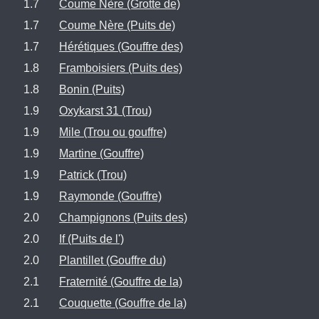
1.7
Coume Nère (Grotte de)
1.7
Coume Nère (Puits de)
1.7
Hérétiques (Gouffre des)
1.8
Framboisiers (Puits des)
1.8
Bonin (Puits)
1.9
Oxykarst 31 (Trou)
1.9
Mile (Trou ou gouffre)
1.9
Martine (Gouffre)
1.9
Patrick (Trou)
1.9
Raymonde (Gouffre)
2.0
Champignons (Puits des)
2.0
If (Puits de l')
2.0
Plantillet (Gouffre du)
2.1
Fraternité (Gouffre de la)
2.1
Couquette (Gouffre de la)