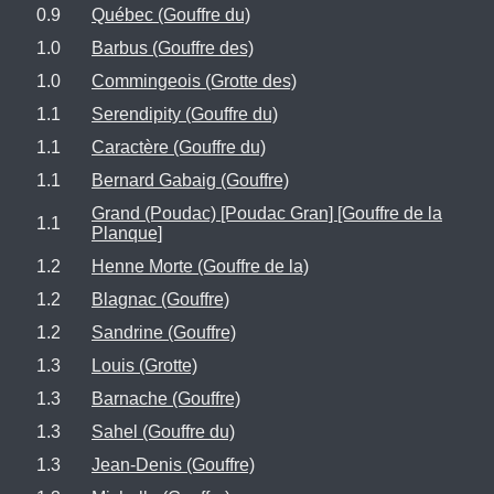
0.9
Québec (Gouffre du)
1.0
Barbus (Gouffre des)
1.0
Commingeois (Grotte des)
1.1
Serendipity (Gouffre du)
1.1
Caractère (Gouffre du)
1.1
Bernard Gabaig (Gouffre)
Grand (Poudac) [Poudac Gran] [Gouffre de la
1.1
Planque]
1.2
Henne Morte (Gouffre de la)
1.2
Blagnac (Gouffre)
1.2
Sandrine (Gouffre)
1.3
Louis (Grotte)
1.3
Barnache (Gouffre)
1.3
Sahel (Gouffre du)
1.3
Jean-Denis (Gouffre)