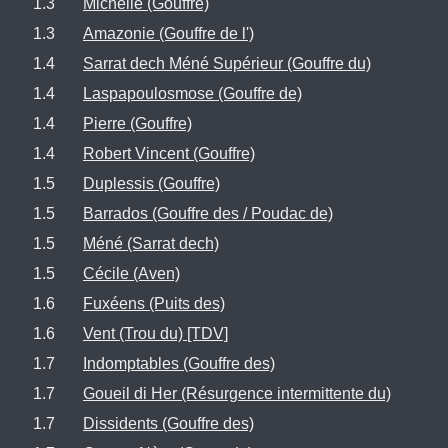
1.3
Michelle (Gouffre)
1.3
Amazonie (Gouffre de l')
1.4
Sarrat dech Méné Supérieur (Gouffre du)
1.4
Laspapoulosmose (Gouffre de)
1.4
Pierre (Gouffre)
1.4
Robert Vincent (Gouffre)
1.5
Duplessis (Gouffre)
1.5
Barrados (Gouffre des / Poudac de)
1.5
Méné (Sarrat dech)
1.5
Cécile (Aven)
1.6
Fuxéens (Puits des)
1.6
Vent (Trou du) [TDV]
1.7
Indomptables (Gouffre des)
1.7
Goueil di Her (Résurgence intermittente du)
1.7
Dissidents (Gouffre des)