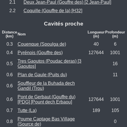
2.1
Deux Jean-Paul (Gouffre des) [2 Jean-Paul]
2.2
Coquille (Gouffre de la) [H32]
Cavités proche
Distance
Longueur
Profondeur
Nom
(km)
(m)
(m)
0.3
Couenque (Spoulga de)
40
6
0.4
Pyrénois (Gouffre des)
127644
1001
Tres Gaoutos (Poudac deras) [3
0.5
16
Gaoutos]
0.6
Plan de Gaule (Puits du)
11
Souffleur de la Buhada dech
0.6
Gandil (Trou)
Pont de Gerbaut (Gouffre du)
0.6
127644
1001
[PDG] [Pount dech Erbaou]
0.7
Tutte (La)
189
105
Poume Captage Bas Village
0.8
0
(Source de)