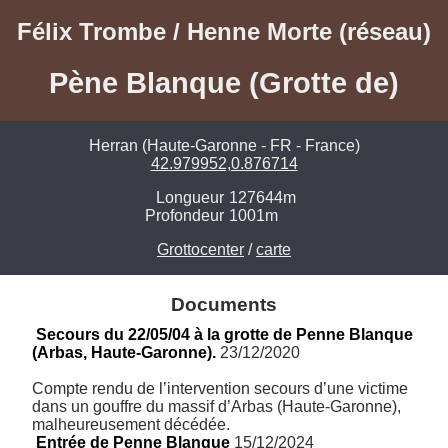
Félix Trombe / Henne Morte (réseau)
Pène Blanque (Grotte de)
Herran (Haute-Garonne - FR - France)
42.979952,0.876714
Longueur
127644m
Profondeur
1001m
Grottocenter
/
carte
Documents
Secours du 22/05/04 à la grotte de Penne Blanque 
(Arbas, Haute-Garonne).
 23/12/2020
Compte rendu de l’intervention secours d’une victime 
dans un gouffre du massif d’Arbas (Haute-Garonne), 
malheureusement décédée.
Entrée de Penne Blanque
 15/12/2024