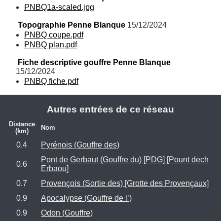
PNBQ1a-scaled.jpg
Topographie Penne Blanque
 15/12/2024
PNBQ coupe.pdf
PNBQ plan.pdf
Fiche descriptive gouffre Penne Blanque
15/12/2024
PNBQ fiche.pdf
Autres entrées de ce réseau
Distance
Nom
(km)
0.4
Pyrénois (Gouffre des)
Pont de Gerbaut (Gouffre du) [PDG] [Pount dech
0.6
Erbaou]
0.7
Provençois (Sortie des) [Grotte des Provençaux]
0.9
Apocalypse (Gouffre de l’)
0.9
Odon (Gouffre)