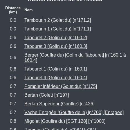
Distance
Nom
(km)
0.0
Tambourin 2 (Golet du) [n°171.2]
0.0
Tambourin 1 (Golet du) [n°171.1]
0.6
Tabouret 2 (Golin du) [n°160.2]
0.6
Tabouret 3 (Golin du) [n°160.3]
Berger (Gouffre du) [Golin du Tabouret] [n°160.1 à
0.6
160.4]
0.6
Tabouret 1 (Golin du) [n°160.1]
0.6
Tabouret 4 (Golin du) [n°160.4]
0.7
Pompier Inférieur (Golet du) [n°175]
0.7
Bertah (Golet) [n°197]
0.7
Bertah Supérieur (Gouffre) [n°426]
0.7
Vache Enragée (Gouffre de la) [n°700] [Enragee]
0.8
Migolet (Gouffre du) [SGT 128] [n°1000]
0.8
Pompier (Gouffre du) [n°084] [n°84]