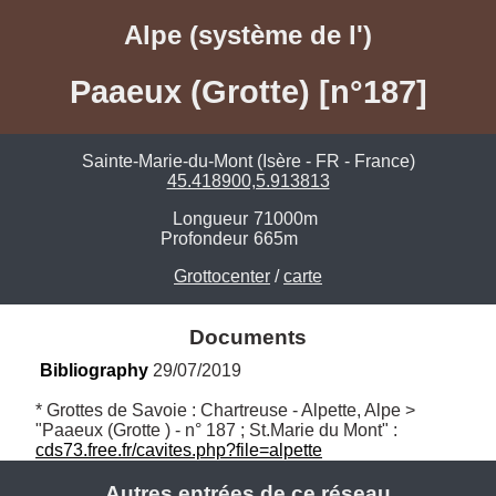
Alpe (système de l')
Paaeux (Grotte) [n°187]
Sainte-Marie-du-Mont (Isère - FR - France)
45.418900,5.913813
Longueur
71000m
Profondeur
665m
Grottocenter
/
carte
Documents
Bibliography
 29/07/2019
* Grottes de Savoie : Chartreuse - Alpette, Alpe > 
"Paaeux (Grotte ) - n° 187 ; St.Marie du Mont" : 
cds73.free.fr/cavites.php?file=alpette
Autres entrées de ce réseau