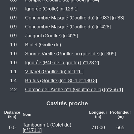
0.9
Ignorée (Grotte) [n°128.1]
0.9
Concombre Masqué (Gouffre du) [n°083] [n°83]
0.9
Concombre Masqué (Gouffre du) [n°428]
0.9
Jacquot (Gouffre) [n°425]
1.0
Biolet (Grotte du)
1.0
Source Vieille (Gouffre ou golet de) [n°305]
1.0
Ignorée (P40 de la grotte) [n°128.2]
1.1
Villaret (Gouffre du) [n°1111]
1.4
Brutus (Gouffre) [n°180.1 et 180.3]
2.2
Combe de l'Arche n°1 (Gouffre de la) [n°266.1]
Cavités proche
Distance
Longueur
Profondeur
Nom
(km)
(m)
(m)
Tambourin 1 (Golet du)
0.0
71000
665
[n°171.1]