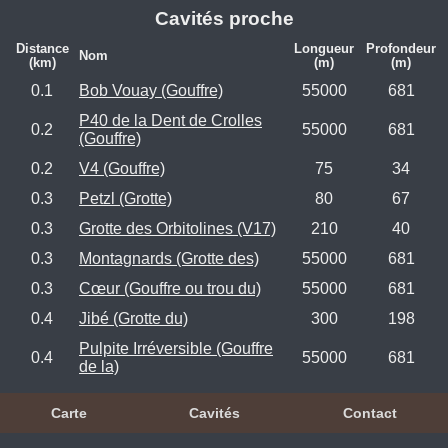
Cavités proche
Distance
Longueur
Profondeur
Nom
(km)
(m)
(m)
0.1
Bob Vouay (Gouffre)
55000
681
P40 de la Dent de Crolles
0.2
55000
681
(Gouffre)
0.2
V4 (Gouffre)
75
34
0.3
Petzl (Grotte)
80
67
0.3
Grotte des Orbitolines (V17)
210
40
0.3
Montagnards (Grotte des)
55000
681
0.3
Cœur (Gouffre ou trou du)
55000
681
0.4
Jibé (Grotte du)
300
198
Pulpite Irréversible (Gouffre
0.4
55000
681
de la)
Carte
Cavités
Contact