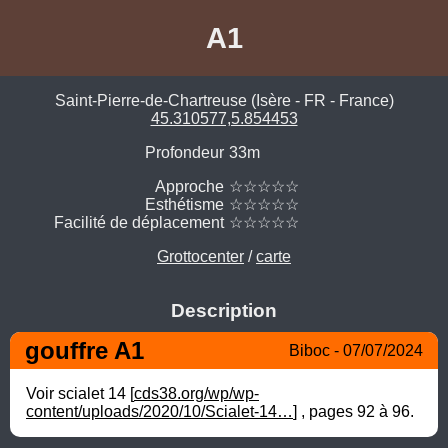
A1
Saint-Pierre-de-Chartreuse (Isère - FR - France)
45.310577,5.854453
Profondeur
33m
Approche
☆☆☆☆☆
Esthétisme
☆☆☆☆☆
Facilité de déplacement
☆☆☆☆☆
Grottocenter
/
carte
Description
gouffre A1
Biboc - 07/07/2024
Voir scialet 14 [
cds38.org/wp/wp-
content/uploads/2020/10/Scialet-14…
] , pages 92 à 96.