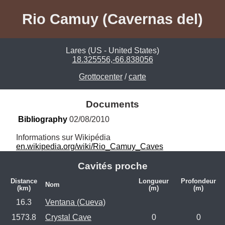
Rio Camuy (Cavernas del)
Lares (US - United States)
18.325556,-66.838056
Grottocenter
/
carte
Documents
Bibliography
 02/08/2010
en.wikipedia.org/wiki/Rio_Camuy_Caves
Cavités proche
Distance
Longueur
Profondeur
Nom
(km)
(m)
(m)
16.3
Ventana (Cueva)
1573.8
Crystal Cave
0
0