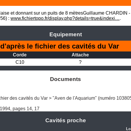
 falaise et donnant sur un puits de 8 mètresGuillaume CHARDIN -
6) : 
www.fichiertopo.fr/display.php?details=true&indexi…
.
Equipement
après le fichier des cavités du Var
Corde
Attache
C10
?
Documents
chier des cavités du Var > "Aven de l'Aquarium" (numéro 103805
-1994, pages 14, 17
Cavités proche
Lo