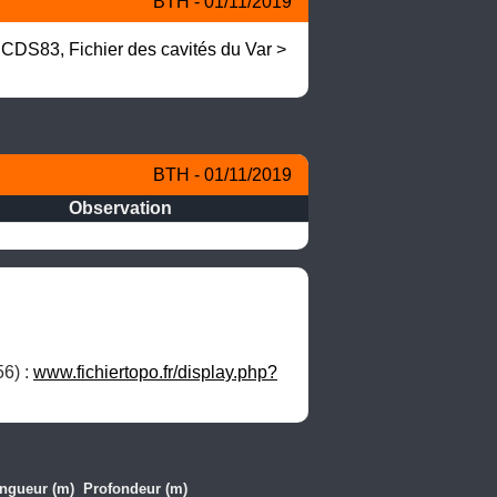
BTH - 01/11/2019
 CDS83, Fichier des cavités du Var > 
BTH - 01/11/2019
Observation
6) : 
www.fichiertopo.fr/display.php?
ngueur (m)
Profondeur (m)