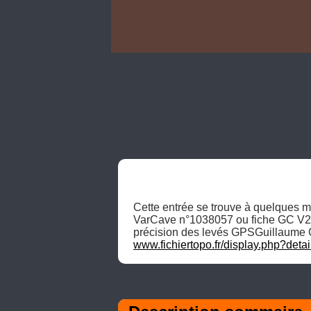
Cette entrée se trouve à quelques mèt
VarCave n°1038057 ou fiche GC V2 #2
www.fichiertopo.fr/display.php?deta