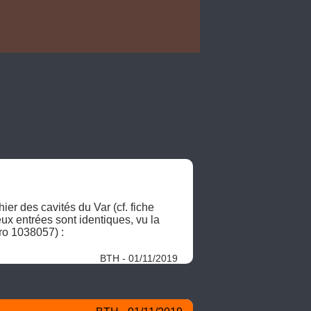
er des cavités du Var (cf. fiche 
 entrées sont identiques, vu la 
précision des levés GPSGuillaume CHARDIN - CDS83, Fichier des cavités du Var > "Le 57" (numéro 1038057) : 
BTH - 01/11/2019