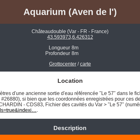
Aquarium (Aven de l')
Châteaudouble (Var - FR - France)
43.593973,6.426312
Longueur
8m
Profondeur
8m
Grottocenter
/
carte
Location
res d'une ancienne sortie d'eau référencée "Le 57" dans le fichi
6880), si bien que les coordonnées enregistrées pour ces deux
ils=true&indexi…
. 
Description