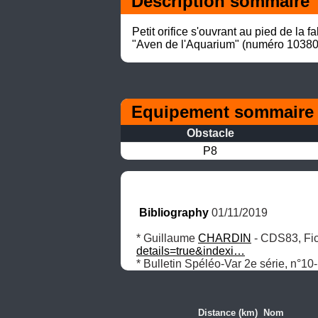
Description sommaire
Petit orifice s'ouvrant au pied de la
"Aven de l'Aquarium" (numéro 103805
Equipement sommaire d'
Obstacle
P8
Bibliography
 01/11/2019
* Guillaume 
CHARDIN
 - CDS83, Fi
details=true&indexi…
* Bulletin Spéléo-Var 2e série, n°10
Distance (km)
Nom