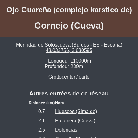
Ojo Guareña (complejo karstico de)
Cornejo (Cueva)
Merindad de Sotoscueva (Burgos - ES - España)
43.033756,-3.630595
Longueur
110000m
Profondeur
239m
Grottocenter
/
carte
Autres entrées de ce réseau
Distance (km)
Nom
0.7
Huescos (Sima de)
2.1
Palomera (Cueva)
2.5
Dolencias