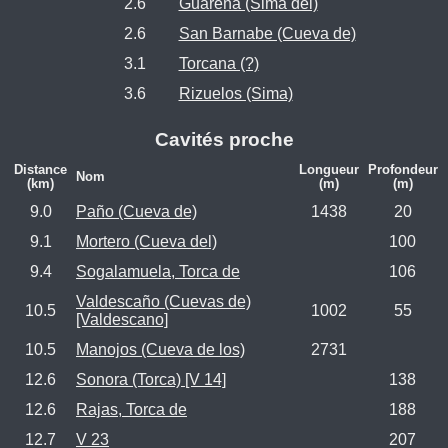
2.6
Guareña (Sima del)
2.6
San Barnabe (Cueva de)
3.1
Torcana (?)
3.6
Rizuelos (Sima)
Cavités proche
Distance
Longueur
Profondeur
Nom
(km)
(m)
(m)
9.0
Paño (Cueva de)
1438
20
9.1
Mortero (Cueva del)
100
9.4
Sogalamuela, Torca de
106
Valdescaño (Cuevas de)
10.5
1002
55
[Valdescano]
10.5
Manojos (Cueva de los)
2731
12.6
Sonora (Torca) [V 14]
138
12.6
Rajas, Torca de
188
12.7
V 23
207